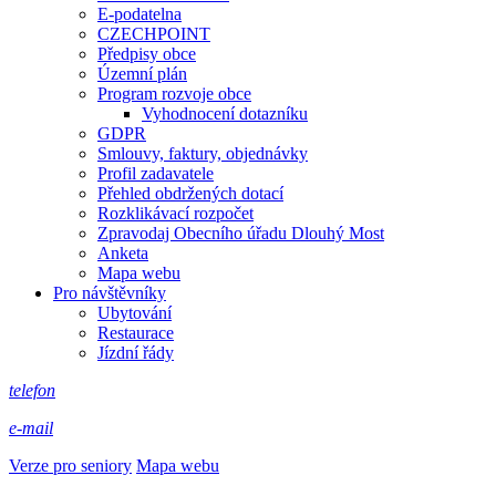
E-podatelna
CZECHPOINT
Předpisy obce
Územní plán
Program rozvoje obce
Vyhodnocení dotazníku
GDPR
Smlouvy, faktury, objednávky
Profil zadavatele
Přehled obdržených dotací
Rozklikávací rozpočet
Zpravodaj Obecního úřadu Dlouhý Most
Anketa
Mapa webu
Pro návštěvníky
Ubytování
Restaurace
Jízdní řády
telefon
e-mail
Verze pro seniory
Mapa webu