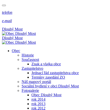
telefon
e-mail
Dlouhý Most
Dlouhý Most
Obec
Historie
Současnost
Znak a vlajka obce
Zastupitelstvo
Jednací řád zastupitelstva obce
Termíny zasedání ZO
Náš mapový portál
Sociální bydlení v obci Dlouhý Most
Fotogalerie
Obec Dlouhý Most
rok 2014
rok 2013
rok 2012