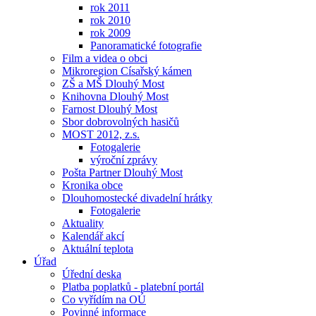
rok 2011
rok 2010
rok 2009
Panoramatické fotografie
Film a videa o obci
Mikroregion Císařský kámen
ZŠ a MŠ Dlouhý Most
Knihovna Dlouhý Most
Farnost Dlouhý Most
Sbor dobrovolných hasičů
MOST 2012, z.s.
Fotogalerie
výroční zprávy
Pošta Partner Dlouhý Most
Kronika obce
Dlouhomostecké divadelní hrátky
Fotogalerie
Aktuality
Kalendář akcí
Aktuální teplota
Úřad
Úřední deska
Platba poplatků - platební portál
Co vyřídím na OÚ
Povinné informace