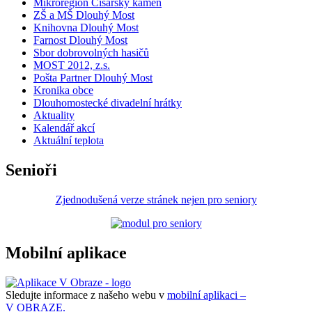
Mikroregion Císařský kámen
ZŠ a MŠ Dlouhý Most
Knihovna Dlouhý Most
Farnost Dlouhý Most
Sbor dobrovolných hasičů
MOST 2012, z.s.
Pošta Partner Dlouhý Most
Kronika obce
Dlouhomostecké divadelní hrátky
Aktuality
Kalendář akcí
Aktuální teplota
Senioři
Zjednodušená verze stránek nejen pro seniory
Mobilní aplikace
Sledujte informace z našeho webu v
mobilní aplikaci –
V OBRAZE.